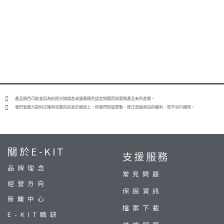
產品顏色可能會因為拍照光線誤差或螢幕顏色設定問題而與實際產品有所差異。
我們會盡力提供正確與完整的訊息於網頁上，但我們保留更動、修正頁面資訊的權利，恕不另行通知。
關於E-KIT
支援服務
品牌理念
常見問題
經營方向
保固資訊
新聞中心
檔案下載
E-KIT職缺