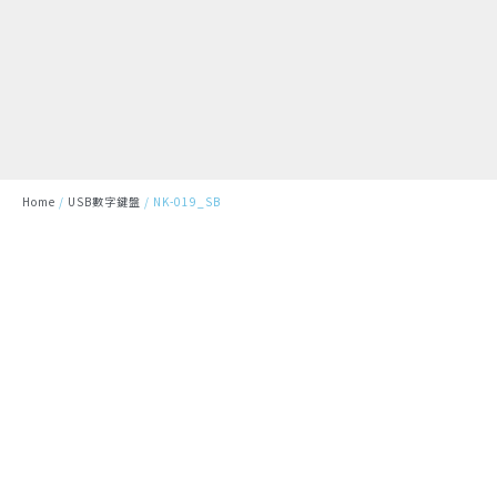
跳
至
主
要
內
容
Home
/
USB數字鍵盤
/
NK-019_SB